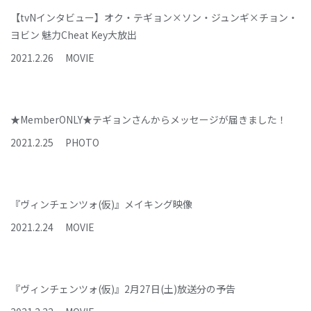
【tvNインタビュー】オク・テギョン×ソン・ジュンギ×チョン・
ヨビン 魅力Cheat Key大放出
2021
.
2
.
26
MOVIE
★MemberONLY★テギョンさんからメッセージが届きました！
2021
.
2
.
25
PHOTO
『ヴィンチェンツォ(仮)』メイキング映像
2021
.
2
.
24
MOVIE
『ヴィンチェンツォ(仮)』2月27日(土)放送分の予告