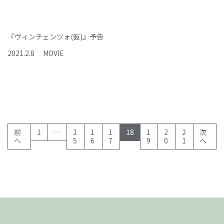
『ヴィンチェンツォ(仮)』予告
2021
.
2
.
8
MOVIE
(current)
前
1
…
1
1
1
18
1
2
2
次
へ
5
6
7
9
0
1
へ