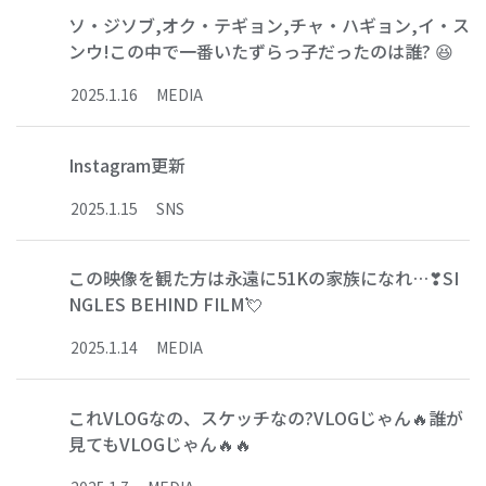
ソ・ジソブ,オク・テギョン,チャ・ハギョン,イ・ス
ンウ!この中で一番いたずらっ子だったのは誰? 😆
2025
.
1
.
16
MEDIA
Instagram更新
2025
.
1
.
15
SNS
この映像を観た方は永遠に51Kの家族になれ…❣SI
NGLES BEHIND FILM💘
2025
.
1
.
14
MEDIA
これVLOGなの、スケッチなの?VLOGじゃん🔥誰が
見てもVLOGじゃん🔥🔥