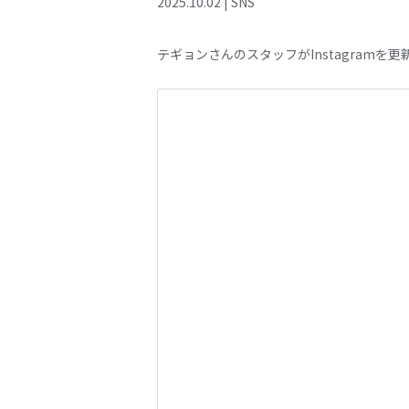
2025
.
10
.
02
|
SNS
テギョンさんのスタッフがInstagramを