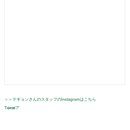
＞＞テギョンさんのスタッフのInstagramはこちら
Tweet
シェア