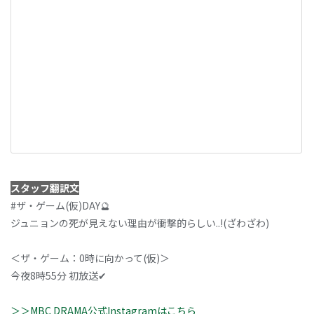
スタッフ翻訳文
#ザ・ゲーム(仮)DAY🔮
ジュニョンの死が見えない理由が衝撃的らしい..!(ざわざわ)
＜ザ・ゲーム：0時に向かって(仮)＞
今夜8時55分 初放送✔
＞＞MBC DRAMA公式Instagramはこちら