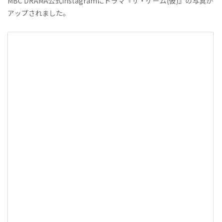
MBC DRAMA公式Instagramにドラマ『ザ・ゲーム(仮)』の写真が
アップされました。