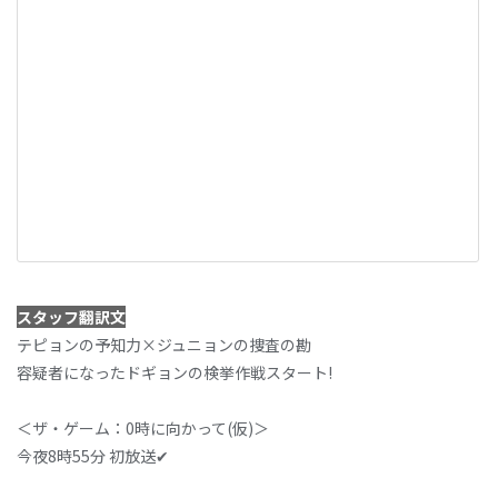
スタッフ翻訳文
テピョンの予知力×ジュニョンの捜査の勘
容疑者になったドギョンの検挙作戦スタート!
＜ザ・ゲーム：0時に向かって(仮)＞
今夜8時55分 初放送✔