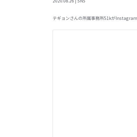
2020
.
08
.
26
|
SNS
テギョンさんの所属事務所51kがInstagr