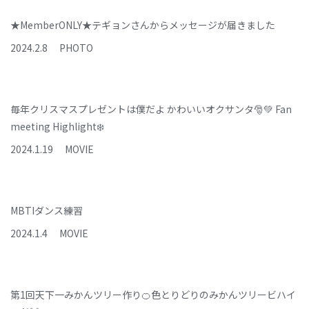
★MemberONLY★テギョンさんからメッセージが届きました
2024
.
2
.
8
PHOTO
毎年クリスマスプレゼントは僕だよ かわいいオクサンタ🎅💚 Fan
meeting Highlight❄️
2024
.
1
.
19
MOVIE
MBTIダンス練習
2024
.
1
.
4
MOVIE
第1回天下一みかんツリー作り🍊色とりどりのみかんツリービハイ