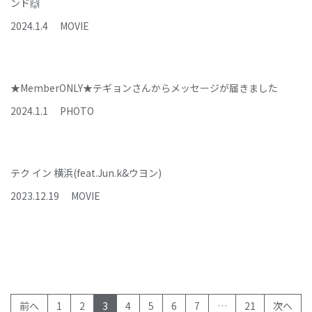
ンド🙌
2024
.
1
.
4
MOVIE
★MemberONLY★テギョンさんからメッセージが届きました
2024
.
1
.
1
PHOTO
テク イン 横浜(feat.Jun.k&ウヨン)
2023
.
12
.
19
MOVIE
(current)
前へ
1
2
3
4
5
6
7
…
21
次へ