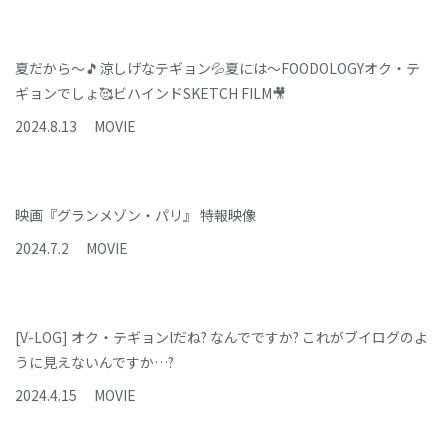
夏だから～🎵涼しげなテギョン💦夏には～FOODOLOGYオク・テ
ギョンでしょ🥰ビハインドSKETCH FILM🎥
2024
.
8
.
13
MOVIE
映画『グランメゾン・パリ』 特報映像
2024
.
7
.
2
MOVIE
[V-LOG] オク・テギョンlだね? なんでですか? これがブイログのよ
うに見えないんですか…?
2024
.
4
.
15
MOVIE