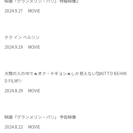
映画『グランメゾン・パリ』 特報映像2
2024
.
9
.
27
MOVIE
テク イン ベルリン
2024
.
9
.
19
MOVIE
大勢の人の中で🔥オク・テギョン🔥しか見えない🥰KITTO BEHIN
D FILM💘
2024
.
8
.
29
MOVIE
映画『グランメゾン・パリ』 予告映像
2024
.
8
.
22
MOVIE