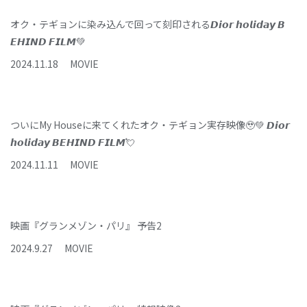
オク・テギョンに染み込んで回って刻印される𝘿𝙞𝙤𝙧 𝙝𝙤𝙡𝙞𝙙𝙖𝙮 𝘽
𝙀𝙃𝙄𝙉𝘿 𝙁𝙄𝙇𝙈💚
2024
.
11
.
18
MOVIE
ついにMy Houseに来てくれたオク・テギョン実存映像🥹💚 𝘿𝙞𝙤𝙧
𝙝𝙤𝙡𝙞𝙙𝙖𝙮 𝘽𝙀𝙃𝙄𝙉𝘿 𝙁𝙄𝙇𝙈💘
2024
.
11
.
11
MOVIE
映画『グランメゾン・パリ』 予告2
2024
.
9
.
27
MOVIE