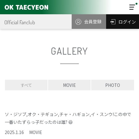
会員登録
ログイン
GALLERY
すべて
MOVIE
PHOTO
ソ・ジソブ,オク・テギョン,チャ・ハギョン,イ・スンウ!この中で
一番いたずらっ子だったのは誰? 😆
2025
.
1
.
16
MOVIE