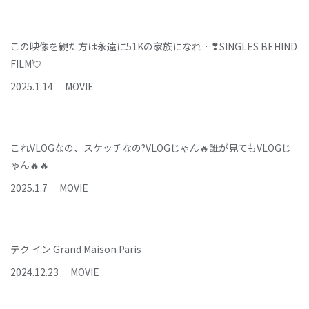
この映像を観た方は永遠に51Kの家族になれ…❣SINGLES BEHIND
FILM💘
2025
.
1
.
14
MOVIE
これVLOGなの、スケッチなの?VLOGじゃん🔥誰が見てもVLOGじ
ゃん🔥🔥
2025
.
1
.
7
MOVIE
テク イン Grand Maison Paris
2024
.
12
.
23
MOVIE