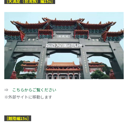
［大満足（台湾族）編15s］
⇒
こちらからご覧ください
※外部サイトに移動します
［離陸編15s］